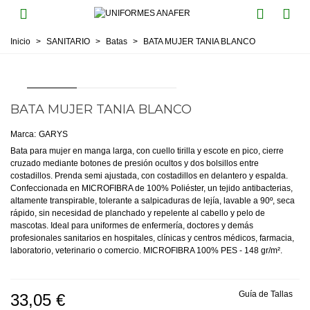
Inicio
>
SANITARIO
>
Batas
>
BATA MUJER TANIA BLANCO
BATA MUJER TANIA BLANCO
Marca:
GARYS
Bata para mujer en manga larga, con cuello tirilla y escote en pico, cierre
cruzado mediante botones de presión ocultos y dos bolsillos entre
costadillos. Prenda semi ajustada, con costadillos en delantero y espalda.
Confeccionada en MICROFIBRA de 100% Poliéster, un tejido antibacterias,
altamente transpirable, tolerante a salpicaduras de lejía, lavable a 90º, seca
rápido, sin necesidad de planchado y repelente al cabello y pelo de
mascotas. Ideal para uniformes de enfermería, doctores y demás
profesionales sanitarios en hospitales, clínicas y centros médicos, farmacia,
laboratorio, veterinario o comercio. MICROFIBRA 100% PES - 148 gr/m².
Guía de Tallas
33,05 €