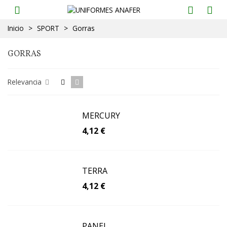
Inicio
>
SPORT
>
Gorras
GORRAS
Relevancia
MERCURY
4,12 €
TERRA
4,12 €
PANEL