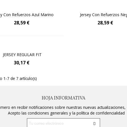
0,74 €
ATA MUJER PRISCILA
ey Con Refuerzos Azul Marino
Añadir Al Carrito
Jersey Con Refuerzos Ne
Añadir Al Carrito
3,05 €
28,59 €
28,59 €
Añadir Al Carrito
JERSEY REGULAR FIT
30,17 €
 1-7 de 7 artículo(s)
HOJA INFORMATIVA
rimero en recibir notificaciones sobre nuestras nuevas actualizaciones,
Acepto las condiciones generales y la política de confidencialidad