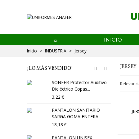
U
INICIO
Inicio
>
INDUSTRIA
>
Jersey
JERSEY
¡LO MÁS VENDIDO!
SONEER Protector Auditivo
P
Relevanc
Dieléctrico Copas...
2
3,22 €
B
PANTALON SANITARIO
JE
2
SARGA GOMA ENTERA
18,18 €
B
B
PANTALON UNISEX