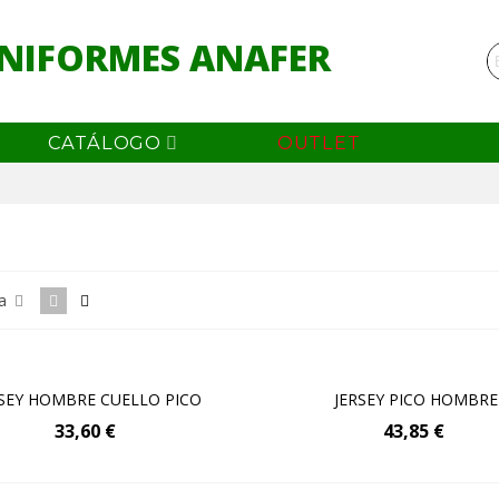
NIFORMES ANAFER
CATÁLOGO
OUTLET
ANTALÓN CON PETO
ia
2,05 €
LUSA MUJER SONIA
RSEY HOMBRE CUELLO PICO
Añadir Al Carrito
Añadir Al Carrito
JERSEY PICO HOMBRE
3,69 €
33,60 €
43,85 €
LUSA MUJER LEYRE
LANCA COMBINADA