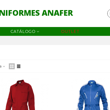
NIFORMES ANAFER
CATÁLOGO
OUTLET
ANTALÓN CON PETO
ia
2,05 €
LUSA MUJER SONIA
3,69 €