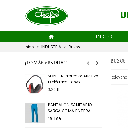
U
INICIO
Inicio
>
INDUSTRIA
>
Buzos
BUZOS
¡LO MÁS VENDIDO!
SONEER Protector Auditivo
P
Relevanc
Dieléctrico Copas...
2
3,22 €
PANTALON SANITARIO
B
SARGA GOMA ENTERA
2
18,18 €